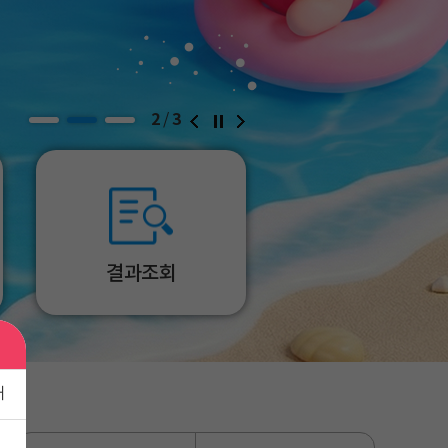
2
3
/
결과조회
내