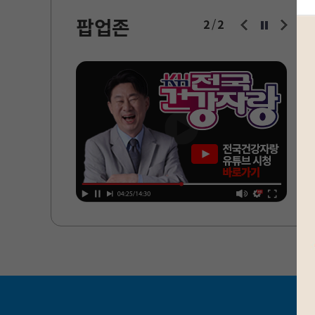
팝업존
2
2
/
남희석의 전국건강자랑
스미싱 문자 주의
남희석의 전국건강자랑