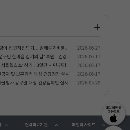
장마철 습도가 키우는 곰팡이·집먼지진드기… 알레르기비염·천식 주의
2026-06-27
KH건협 서울동부, ‘동대문구민 한마음 걷기의 날’ 후원... 건강홍보 캠페인 전개
2026-06-17
KH건협 서울동부, ‘2026 서울헬스쇼’ 참가... 3일간 시민 건강 캠페인 성료
2026-06-17
유공자 및 보훈가족 대상 건강검진 실시
2026-06-17
서울청사 공무원 대상 건강캠페인 실시
2026-05-28
메디체크 앱
다운로드
기
협력의료기관
패밀리 사이트