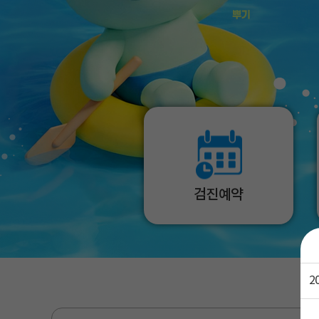
드
드
는
는
검진예약
2