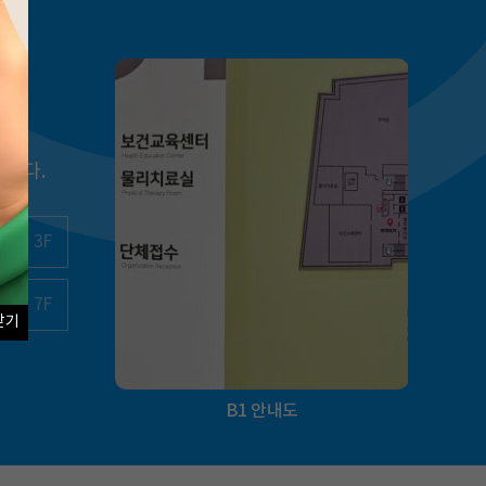
니다.
3F
7F
닫기
B1 안내도