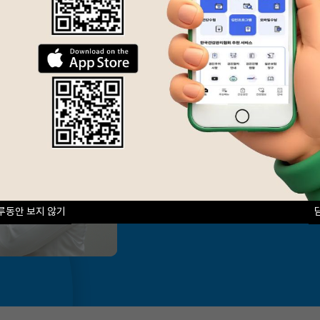
층별안내
편리한 검진을 위한
검진센터의 층별안내입
B1
1F
2F
4F
5F
6F
루동안 보지 않기