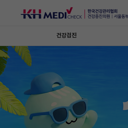
건강검진
국
국
민
민
과
과
함
함
께
께
건
건
강
강
한
한
내
내
일
일
을
을
만
만