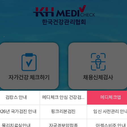
자가건강 체크하기
채용신체검사
검캉스 안내
메디체크 안심 건강검진
메디체크앱
026년 국가검진 안내
핑크리본검진
임신 사전관리 안
물리치료실안내
자궁경부암접종
아렉스비주 안내