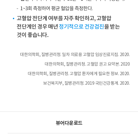
들
1~3회 측정하여 평균 혈압을 측정한다.
중
고혈압 전단계 여부를 자주 확인하고, 고혈압
14.4%
전단계인 경우 매년
정기적으로 건강검진
을 받는
는
정
것이 좋습니다.
상,
21.2%
대한의학회, 질병관리청. 일차 의료용 고혈압 임상진료지침. 2020.
는
고
대한의학회, 질병관리청. 고혈압 권고 요약본. 2020
혈
대한의학회, 질병관리청. 고혈압 환자에게 필요한 정보. 2020.
압
보건복지부, 질병관리청. 2019 국민건강통계. 2020.
전
단
계,
64.4%
는
고
뷰어다운로드
혈
압