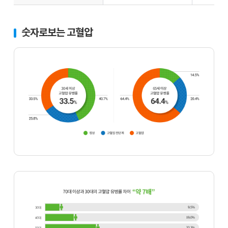
숫자로보는 고혈압
30
세
이
상
고
혈
압