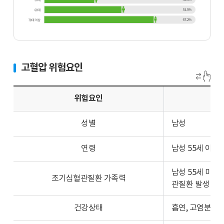
유
병
률
70
과
대
65
이
세
고혈압 위험요인
상
이
과
상
30
위험요인
고
대
혈
의
압
성별
남성
고
유
혈
병
연령
남성 55세 이상,
압
율
유
을
남성 55세 미만
병
조기심혈관질환 가족력
그
관질환 발생
률
래
차
프
건강상태
흡연, 고염분 섭
이
로
그