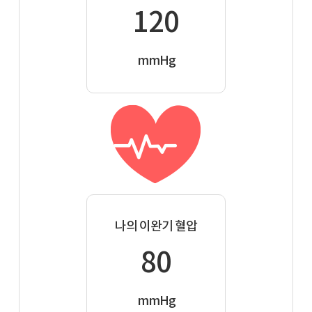
120
mmHg
나의 이완기 혈압
80
mmHg