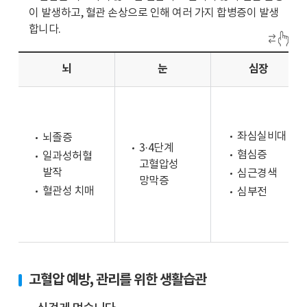
는
이 발생하고, 혈관 손상으로 인해 여러 가지 합병증이 발생
고
32.3%,
합니다.
혈
60
압
대
전
뇌
눈
심장
는
단
51.5%,
계,
70
32.9%
대
는
이
좌심실비대
뇌졸증
고
3·4단계
상
혐심증
일과성허혈
혈
고혈압성
은
발작
심근경색
압
망막증
67.2%
혈관성 치매
심부전
발
로
병
70
으
대
로
이
30
상
고혈압 예방, 관리를 위한 생활습관
세
과
이
30