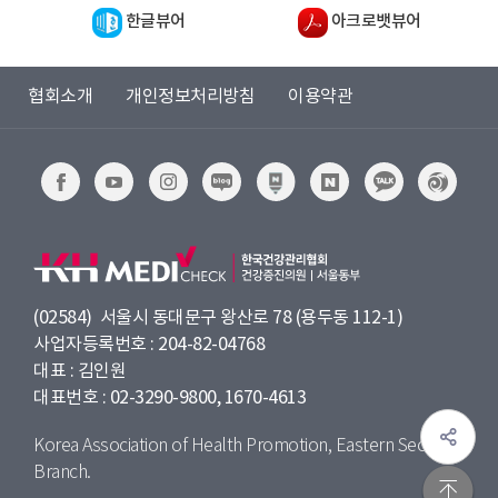
한글뷰어
아크로뱃뷰어
발
병
으
협회소개
개인정보처리방침
이용약관
로
65
세
이
상
고
혈
압
(02584) 서울시 동대문구 왕산로 78 (용두동 112-1)
유
사업자등록번호 : 204-82-04768
병
대표 : 김인원
률
대표번호 : 02-3290-9800, 1670-4613
은
65.2%
Korea Association of Health Promotion, Eastern Seoul
입
Branch.
니