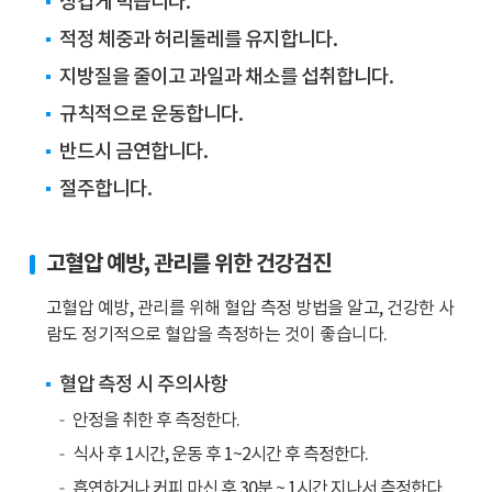
싱겁게 먹습니다.
상
대
고
적정 체중과 허리둘레를 유지합니다.
의
혈
고
지방질을 줄이고 과일과 채소를 섭취합니다.
압
혈
유
규칙적으로 운동합니다.
압
병
유
반드시 금연합니다.
율
병
절주합니다.
은
률
총
차
32.9%
이
고혈압 예방, 관리를 위한 건강검진
입
는
니
약
고혈압 예방, 관리를 위해 혈압 측정 방법을 알고, 건강한 사
다.
7
람도 정기적으로 혈압을 측정하는 것이 좋습니다.
65
배
세
입
혈압 측정 시 주의사항
이
니
안정을 취한 후 측정한다.
상
다.
식사 후 1시간, 운동 후 1~2시간 후 측정한다.
사
람
흡연하거나 커피 마신 후 30분 ~ 1시간 지나서 측정한다.