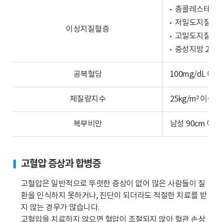
비
총콜레스테롤 2
래
교
프
저밀도지질단백(
이상지질혈증
합
이
고밀도지질단백(
니
미
중성지방 200m
다.
지
30
입
공복혈당
100mg/dL 이상
세
니
이
다.
체질량지수
25kg/m² 이상
상
30
사
대
복부비만
남성 90cm 이상
람
는
중
9.5%,
들
40
40%
고혈압 증상과 합병증
대
는
는
고혈압은 일반적으로 뚜렷한 증상이 없어 많은 사람들이 질
정
19.0%,
환을 인식하지 못하거나, 진단이 되더라도 적절한 치료를 받
상,
50
지 않는 경우가 많습니다.
27.1%
대
고혈압을 치료하지 않으면 혈압이 조절되지 않아 혈관 손상
는